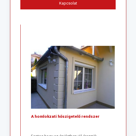
Kapcsolat
A homlokzati hőszigetelő rendszer