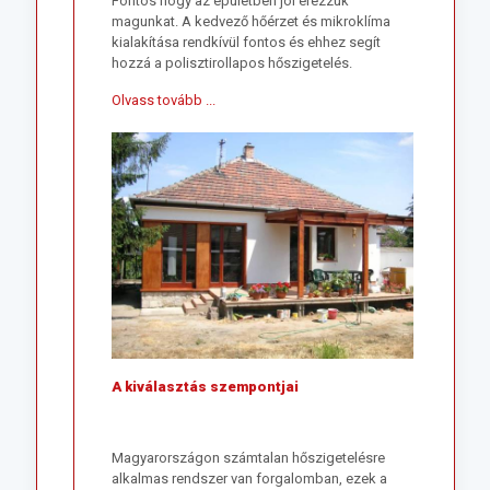
Fontos hogy az épületben jól érezzük
magunkat. A kedvező hőérzet és mikroklíma
kialakítása rendkívül fontos és ehhez segít
hozzá a polisztirollapos hőszigetelés.
Olvass tovább ...
A kiválasztás szempontjai
Magyarországon számtalan hőszigetelésre
alkalmas rendszer van forgalomban, ezek a