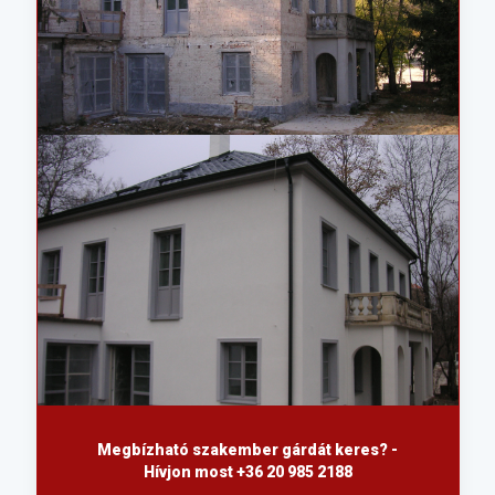
Megbízható szakember gárdát keres? -
Hívjon most +36 20 985 2188