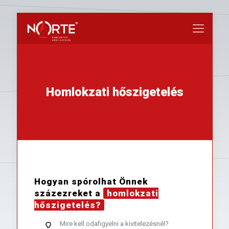
Homlokzati hőszigetelés
Hogyan spórolhat Önnek
százezreket a
homlokzati
hőszigetelés?
Mire kell odafigyelni a kivitelezésnél?