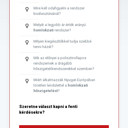
Mire kell odafigyelni a rendszer
kiválasztásánál?
Melyik a legjobb ár-érték arányú
homlokzati
rendszer?
Milyen kiegészítőkkel tudja szebbé
tenni házát?
Mik az előnyei a polisztirollapos
rendszernek a drágább
hőszigetelőrendszerekkel szemben?
Miért alkalmazzák Nyugat-Európában
töretlen lendülettel a
homlokzati
hőszigetelést
?
Szeretne választ kapni a fenti
kérdésekre?