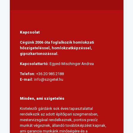
Kapcsolat
Cégünk 2006 óta foglalkozik homlokzati
hőszigeteléssel, homlokzatképzéssel,
gipszkartonozással.
Kapcsolattartó:
Egyed-Mischinger Andrea
Telefon:
+36 20 985 2188
E-mail:
info@szigetel.hu
Minden, ami szigetelés
Kivitelezői gárdánk sok éves tapasztalattal
rendelkezik az adott építőipari szegmensben,
mestervizsgával rendelkeznek, pontos precíz
munkát végeznek, állandó továbbképzést kapnak,
ami garancia munkánk minőségére és a