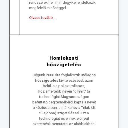
rendszerek nem mindegyike rendelkezik
megfelelő minőséggel.
Olvass tovább ...
Homlokzati
hőszigetelés
Cégünk 2006 óta foglalkozik utólagos
hőszigetelés
kivitelezésével, azon
belül is a polisztirollapos,
közismertebb nevén
"dryvit"
(a
technológiát Magyarországon
befuttató cég termékéről kapta a nevét
a köztudatban, a márkanév a Trilak kft
tulajdona) szigeteléssel. Ezt a
technológiát és ennek előnyeit
szeretnénk bemutatni az alábbiakban.