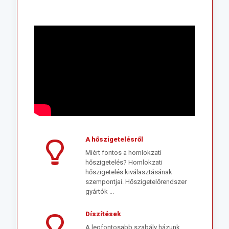
A hőszigetelésről
Miért fontos a homlokzati
hőszigetelés? Homlokzati
hőszigetelés kiválasztásának
szempontjai. Hőszigetelőrendszer
gyártók ...
Díszítések
A legfontosabb szabály házunk